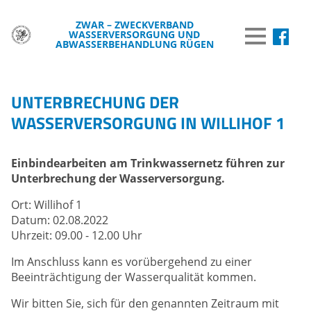
ZWAR – ZWECKVERBAND
WASSERVERSORGUNG UND
MENÜ
ABWASSERBEHANDLUNG RÜGEN
DER ZWAR
UNTERBRECHUNG DER
TRINKWASSER
WASSERVERSORGUNG IN WILLIHOF 1
ABWASSER
Einbindearbeiten am Trinkwassernetz führen zur
BREITBAND
Unterbrechung der Wasserversorgung.
WISSENSWERTES
Ort: Willihof 1
Datum: 02.08.2022
WASSER & UMWELT
Uhrzeit: 09.00 - 12.00 Uhr
VERÖFFENTLICHUNGEN
Im Anschluss kann es vorübergehend zu einer
Beeinträchtigung der Wasserqualität kommen.
INFORMATIONEN
Wir bitten Sie, sich für den genannten Zeitraum mit