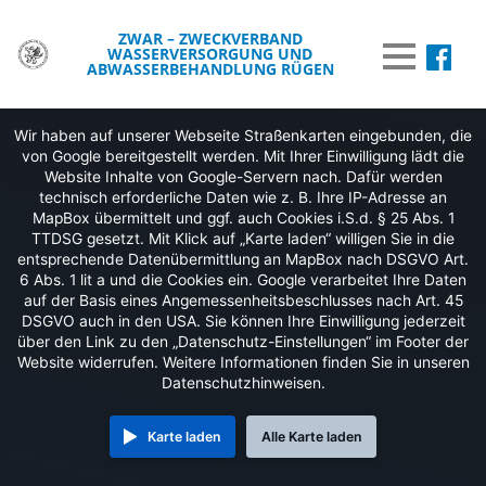
ZWAR – ZWECKVERBAND
WASSERVERSORGUNG UND
MENÜ
ABWASSERBEHANDLUNG RÜGEN
DER ZWAR
Wir haben auf unserer Webseite Straßenkarten eingebunden, die
von Google bereitgestellt werden. Mit Ihrer Einwilligung lädt die
TRINKWASSER
Website Inhalte von Google-Servern nach. Dafür werden
technisch erforderliche Daten wie z. B. Ihre IP-Adresse an
ABWASSER
MapBox übermittelt und ggf. auch Cookies i.S.d. § 25 Abs. 1
TTDSG gesetzt. Mit Klick auf „Karte laden“ willigen Sie in die
BREITBAND
entsprechende Datenübermittlung an MapBox nach DSGVO Art.
6 Abs. 1 lit a und die Cookies ein. Google verarbeitet Ihre Daten
auf der Basis eines Angemessenheitsbeschlusses nach Art. 45
WISSENSWERTES
DSGVO auch in den USA. Sie können Ihre Einwilligung jederzeit
über den Link zu den „Datenschutz-Einstellungen“ im Footer der
WASSER & UMWELT
Website widerrufen. Weitere Informationen finden Sie in unseren
Datenschutzhinweisen.
VERÖFFENTLICHUNGEN
INFORMATIONEN
Karte laden
Alle Karte laden