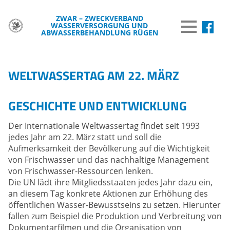
ZWAR – ZWECKVERBAND
WASSERVERSORGUNG UND
MENÜ
ABWASSERBEHANDLUNG RÜGEN
DER ZWAR
WELTWASSERTAG AM 22. MÄRZ
TRINKWASSER
GESCHICHTE UND ENTWICKLUNG
ABWASSER
BREITBAND
Der Internationale Weltwassertag findet seit 1993
jedes Jahr am 22. März statt und soll die
WISSENSWERTES
Aufmerksamkeit der Bevölkerung auf die Wichtigkeit
von Frischwasser und das nachhaltige Management
WASSER & UMWELT
von Frischwasser-Ressourcen lenken.
Die UN lädt ihre Mitgliedsstaaten jedes Jahr dazu ein,
VERÖFFENTLICHUNGEN
an diesem Tag konkrete Aktionen zur Erhöhung des
öffentlichen Wasser-Bewusstseins zu setzen. Hierunter
INFORMATIONEN
fallen zum Beispiel die Produktion und Verbreitung von
Dokumentarfilmen und die Organisation von