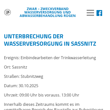
ZWAR – ZWECKVERBAND
WASSERVERSORGUNG UND
MENÜ
ABWASSERBEHANDLUNG RÜGEN
DER ZWAR
UNTERBRECHUNG DER
TRINKWASSER
WASSERVERSORGUNG IN SASSNITZ
ABWASSER
Ereignis: Einbindearbeiten der Trinkwasserleitung
BREITBAND
Ort: Sassnitz
WISSENSWERTES
Straßen: Stubnitzweg
WASSER & UMWELT
Datum: 30.10.2025
VERÖFFENTLICHUNGEN
Uhrzeit: 09:00 Uhr bis vorauss. 13:00 Uhr
INFORMATIONEN
Innerhalb dieses Zeitraums kommt es im
unmittelbaren Bereich der Baustelle zur Ruhestörung.