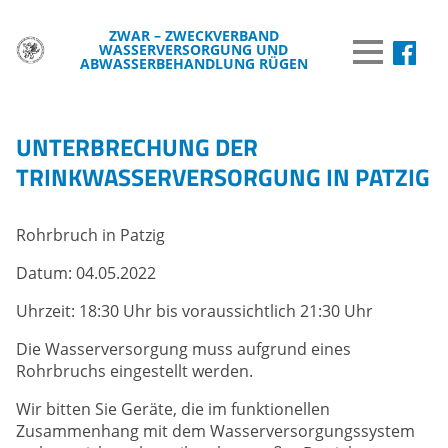
ZWAR – ZWECKVERBAND
WASSERVERSORGUNG UND
MENÜ
ABWASSERBEHANDLUNG RÜGEN
DER ZWAR
UNTERBRECHUNG DER
TRINKWASSER
TRINKWASSERVERSORGUNG IN PATZIG
ABWASSER
Rohrbruch in Patzig
BREITBAND
Datum: 04.05.2022
WISSENSWERTES
Uhrzeit: 18:30 Uhr bis voraussichtlich 21:30 Uhr
WASSER & UMWELT
Die Wasserversorgung muss aufgrund eines
VERÖFFENTLICHUNGEN
Rohrbruchs eingestellt werden.
INFORMATIONEN
Wir bitten Sie Geräte, die im funktionellen
Zusammenhang mit dem Wasserversorgungssystem