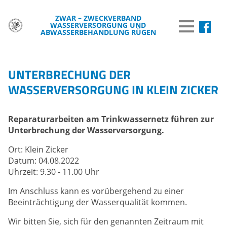
ZWAR – ZWECKVERBAND
WASSERVERSORGUNG UND
MENÜ
ABWASSERBEHANDLUNG RÜGEN
DER ZWAR
UNTERBRECHUNG DER
TRINKWASSER
WASSERVERSORGUNG IN KLEIN ZICKER
ABWASSER
Reparaturarbeiten am Trinkwassernetz führen zur
BREITBAND
Unterbrechung der Wasserversorgung.
WISSENSWERTES
Ort: Klein Zicker
Datum: 04.08.2022
WASSER & UMWELT
Uhrzeit: 9.30 - 11.00 Uhr
VERÖFFENTLICHUNGEN
Im Anschluss kann es vorübergehend zu einer
Beeinträchtigung der Wasserqualität kommen.
INFORMATIONEN
Wir bitten Sie, sich für den genannten Zeitraum mit