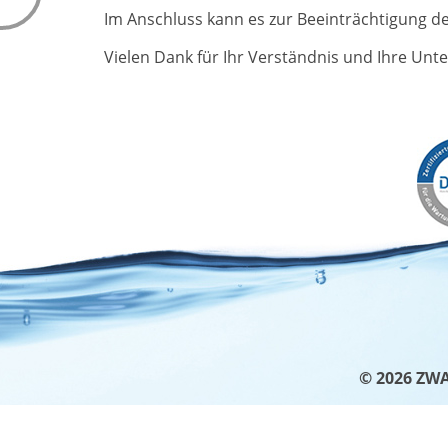
WISSENSWERTES
WASSER & U
Im Anschluss kann es zur Beeinträchtigung d
Pressemitteilungen
Wasserkreisl
Vielen Dank für Ihr Verständnis und Ihre Unt
ZWAR-Kundenzeitschrift
Energieeffizi
Blackout & Wasserversorgung
Weltwasserta
Bereitschaft
Tag des Kanal
Führungen
Schulprojekt
Weitere Abteilungen
Studien
Refill-Station Trinkwasser
Atommüll
© 2026 ZW