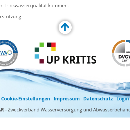
MWELT
VERÖFFENTLICHUNGEN
er Trinkwasserqualität kommen.
auf
Ortsrecht & Bekanntmachu
erstützung.
enz & Klimaschutz
Karriere & Ausbildung
Customize Toolbar…
g am 22. März
Ausschreibungen
deckels am 19. Juni
Hinweise zur Gebührenerh
1.1.2026
e
Cookie-Einstellungen
Impressum
Datenschutz
Login
AR
- Zweckverband Wasserversorgung und Abwasserbehan