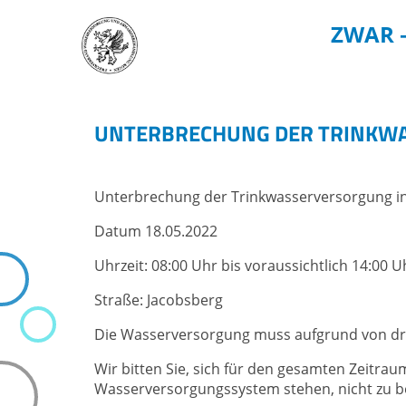
ZWAR 
DER ZWAR
TRINKWASS
UNTERBRECHUNG DER TRINKWA
Startseite
Trinkwasserv
Über uns
Wasserwerke
Unterbrechung der Trinkwasserversorgung i
Unternehmenspolitik
Gartenwasser
Kontakt & Anfahrt
Zählerstand 
Datum 18.05.2022
Ansprechpersonen
Standrohrver
Uhrzeit: 08:00 Uhr bis voraussichtlich 14:00 U
Gebühren & Beiträge
Fördermittel
Straße: Jacobsberg
Leitungsauskunft
Potentialaus
Die Wasserversorgung muss aufgrund von drin
Haus- und Grundstücksanschlüsse
Downloadcenter
Wir bitten Sie, sich für den gesamten Zeitr
Wasserversorgungssystem stehen, nicht zu b