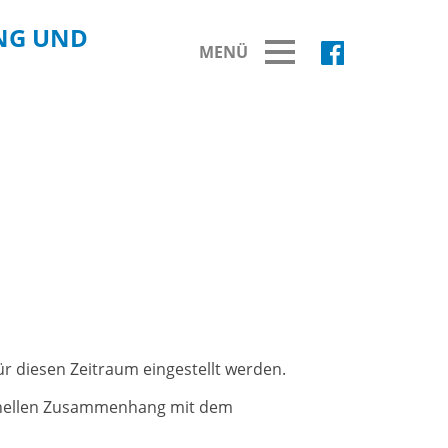
NG UND
MENÜ
BREITBAND
Ausbau Breitbandnetz
Fortschritt Breitbandausbau
Fördermittelprojekte
Übersicht Fördermittelprojekte
r diesen Zeitraum eingestellt werden.
tionellen Zusammenhang mit dem