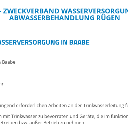
– ZWECKVERBAND WASSERVERSORGU
ABWASSERBEHANDLUNG RÜGEN
ER
ABWASSER
SSERVERSORGUNG IN BAABE
ersorgung
Abwasserbehandlung
Kläranlagen
n Baabe
zähler
Abfuhr von Kleinkläranlagen
melden
Klärschlammverwertung
leih
Fördermittelprojekte
hr
projekte
gleich an Wasserleitungen
gend erforderlichen Arbeiten an der Trinkwasserleitung fü
aum mit Trinkwasser zu bevorraten und Geräte, die im funk
etreiben bzw. außer Betrieb zu nehmen.