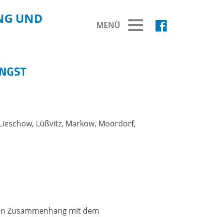
NG UND
MENÜ
BREITBAND
INGST
Ausbau Breitbandnetz
Fortschritt Breitbandausbau
Fördermittelprojekte
Übersicht Fördermittelprojekte
, Lieschow, Lüßvitz, Markow, Moordorf,
ellen Zusammenhang mit dem