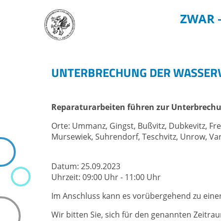
ZWAR 
DER ZWAR
TRINKWASS
UNTERBRECHUNG DER WASSERV
Startseite
Trinkwasserv
Über uns
Wasserwerke
Reparaturarbeiten führen zur Unterbrech
Unternehmenspolitik
Gartenwasser
Kontakt & Anfahrt
Zählerstand 
Orte: Ummanz, Gingst, Bußvitz, Dubkevitz, Fre
Mursewiek, Suhrendorf, Teschvitz, Unrow, Var
Ansprechpersonen
Standrohrver
Gebühren & Beiträge
Fördermittel
Datum: 25.09.2023
Leitungsauskunft
Potentialaus
Uhrzeit: 09:00 Uhr - 11:00 Uhr
Haus- und Grundstücksanschlüsse
Im Anschluss kann es vorübergehend zu eine
Downloadcenter
Wir bitten Sie, sich für den genannten Zeit