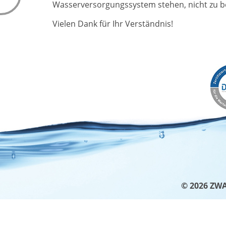
WISSENSWERTES
Wasserversorgungssystem stehen, nicht zu b
WASSER & U
Pressemitteilungen
Wasserkreisl
Vielen Dank für Ihr Verständnis!
ZWAR-Kundenzeitschrift
Energieeffizi
Blackout & Wasserversorgung
Weltwasserta
Bereitschaft
Tag des Kanal
Führungen
Schulprojekt
Weitere Abteilungen
Studien
Refill-Station Trinkwasser
Atommüll
© 2026 ZW