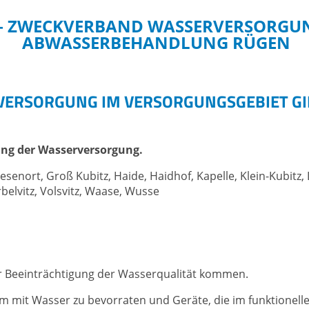
– ZWECKVERBAND WASSERVERSORGU
ABWASSERBEHANDLUNG RÜGEN
ER
ABWASSER
ERSORGUNG IM VERSORGUNGSGEBIET G
ersorgung
Abwasserbehandlung
Kläranlagen
ung der Wasserversorgung.
zähler
Abfuhr von Kleinkläranlagen
melden
Klärschlammverwertung
esenort, Groß Kubitz, Haide, Haidhof, Kapelle, Klein-Kubitz
belvitz, Volsvitz, Waase, Wusse
leih
Fördermittelprojekte
projekte
gleich an Wasserleitungen
r Beeinträchtigung der Wasserqualität kommen.
raum mit Wasser zu bevorraten und Geräte, die im funktion