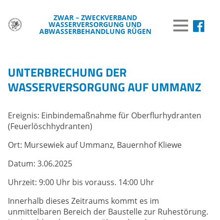
ZWAR – ZWECKVERBAND
WASSERVERSORGUNG UND
MENÜ
ABWASSERBEHANDLUNG RÜGEN
DER ZWAR
UNTERBRECHUNG DER
TRINKWASSER
WASSERVERSORGUNG AUF UMMANZ
ABWASSER
Ereignis: Einbindemaßnahme für Oberflurhydranten
BREITBAND
(Feuerlöschhydranten)
WISSENSWERTES
Ort: Mursewiek auf Ummanz, Bauernhof Kliewe
WASSER & UMWELT
Datum: 3.06.2025
VERÖFFENTLICHUNGEN
Uhrzeit: 9:00 Uhr bis vorauss. 14:00 Uhr
INFORMATIONEN
Innerhalb dieses Zeitraums kommt es im
unmittelbaren Bereich der Baustelle zur Ruhestörung.