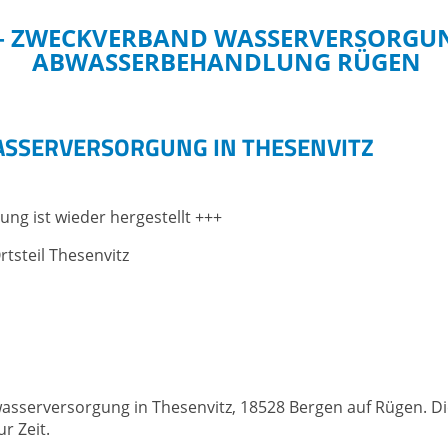
– ZWECKVERBAND WASSERVERSORGU
ABWASSERBEHANDLUNG RÜGEN
ER
ABWASSER
SSERVERSORGUNG IN THESENVITZ
ersorgung
Abwasserbehandlung
Kläranlagen
ng ist wieder hergestellt +++
zähler
Abfuhr von Kleinkläranlagen
melden
Klärschlammverwertung
tsteil Thesenvitz
leih
Fördermittelprojekte
projekte
gleich an Wasserleitungen
wasserversorgung in Thesenvitz, 18528 Bergen auf Rügen. D
r Zeit.