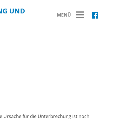
NG UND
MENÜ
BREITBAND
Ausbau Breitbandnetz
Fortschritt Breitbandausbau
Fördermittelprojekte
Übersicht Fördermittelprojekte
ie Ursache für die Unterbrechung ist noch