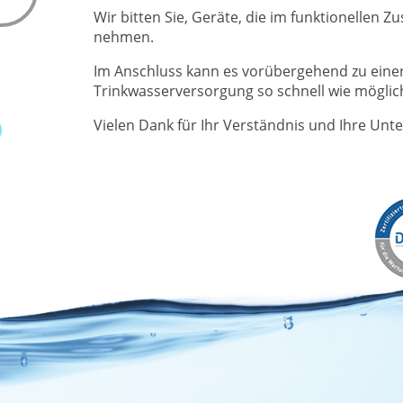
WISSENSWERTES
WASSER & U
Wir bitten Sie, Geräte, die im funktionelle
nehmen.
Pressemitteilungen
Wasserkreisl
ZWAR-Kundenzeitschrift
Energieeffizi
Im Anschluss kann es vorübergehend zu einer
Trinkwasserversorgung so schnell wie möglich
Blackout & Wasserversorgung
Weltwasserta
Bereitschaft
Tag des Kanal
Vielen Dank für Ihr Verständnis und Ihre Unt
Führungen
Schulprojekt
Weitere Abteilungen
Studien
Refill-Station Trinkwasser
Atommüll