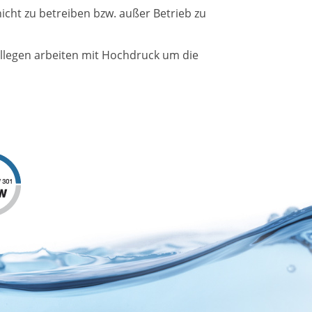
INFORMATIONEN
cht zu betreiben bzw. außer Betrieb zu
ngen
Impressum
Datenschutz
llegen arbeiten mit Hochdruck um die
Elektronische Rechnung
öhung ab