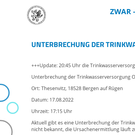
ZWAR 
DER ZWAR
TRINKWASS
UNTERBRECHUNG DER TRINKWA
Startseite
Trinkwasserv
Über uns
Wasserwerke
+++Update: 20:45 Uhr die Trinkwasserversorgu
Unternehmenspolitik
Gartenwasser
Kontakt & Anfahrt
Zählerstand 
Unterbrechung der Trinkwasserversorgung Or
Ansprechpersonen
Standrohrver
Ort: Thesenvitz, 18528 Bergen auf Rügen
Gebühren & Beiträge
Fördermittel
Datum: 17.08.2022
Leitungsauskunft
Potentialaus
Uhrzeit: 17:15 Uhr
Haus- und Grundstücksanschlüsse
Downloadcenter
Aktuell gibt es eine Unterbrechung der Trink
nicht bekannt, die Ursachenermittlung läuft zu