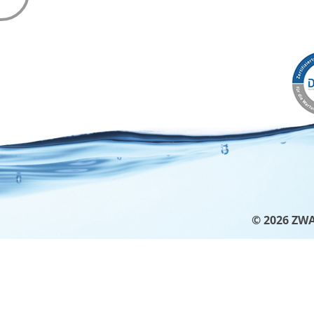
WISSENSWERTES
WASSER & U
Pressemitteilungen
Wasserkreisl
ZWAR-Kundenzeitschrift
Energieeffizi
Blackout & Wasserversorgung
Weltwasserta
Bereitschaft
Tag des Kanal
Führungen
Schulprojekt
Weitere Abteilungen
Studien
Refill-Station Trinkwasser
Atommüll
© 2026 ZW