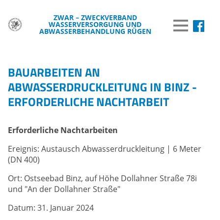
ZWAR – ZWECKVERBAND
WASSERVERSORGUNG UND
MENÜ
ABWASSERBEHANDLUNG RÜGEN
DER ZWAR
BAUARBEITEN AN
TRINKWASSER
ABWASSERDRUCKLEITUNG IN BINZ -
ERFORDERLICHE NACHTARBEIT
ABWASSER
BREITBAND
Erforderliche Nachtarbeiten
WISSENSWERTES
Ereignis: Austausch Abwasserdruckleitung | 6 Meter
WASSER & UMWELT
(DN 400)
VERÖFFENTLICHUNGEN
Ort: Ostseebad Binz, auf Höhe Dollahner Straße 78i
und "An der Dollahner Straße"
INFORMATIONEN
Datum: 31. Januar 2024