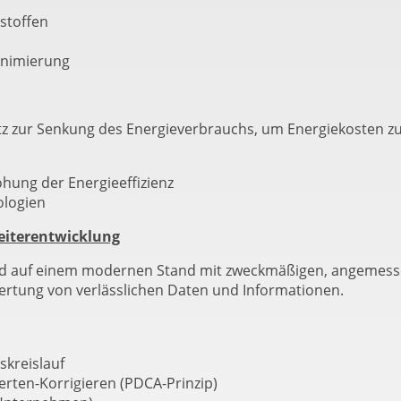
n
stoffen
inimierung
tz zur Senkung des Energieverbrauchs, um Energiekosten z
ung der Energieeffizienz
ologien
eiterentwicklung
nd auf einem modernen Stand mit zweckmäßigen, angemesse
tung von verlässlichen Daten und Informationen.
kreislauf
rten-Korrigieren (PDCA-Prinzip)