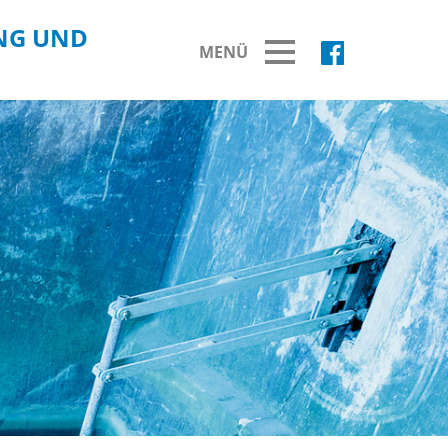
NG UND
MENÜ
BREITBAND
Ausbau Breitbandnetz
Fortschritt Breitbandausbau
Fördermittelprojekte
Übersicht Fördermittelprojekte