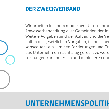
WISSENSWERTES
WASSER & U
DER ZWECKVERBAND
Pressemitteilungen
Wasserkreisl
ZWAR-Kundenzeitschrift
Energieeffizi
Blackout & Wasserversorgung
Weltwasserta
Wir arbeiten in einem modernen Unternehme
Abwasserbehandlung aller Gemeinden der Ins
Bereitschaft
Tag des Kanal
Weitere Aufgaben sind der Aufbau und die Ve
Führungen
Schulprojekt
halten die gesetzlichen Vorgaben, technisch
Weitere Abteilungen
konsequent ein. Um den Forderungen und Erw
Studien
das Unternehmen nachhaltig gerecht zu werd
Refill-Station Trinkwasser
Atommüll
Leistungen kontinuierlich und minimieren da
UNTERNEHMENSPOLITI