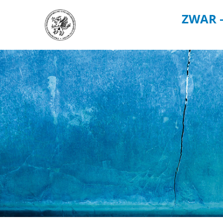
ZWAR 
DER ZWAR
TRINKWASS
Startseite
Trinkwasserv
Über uns
Wasserwerke
Unternehmenspolitik
Gartenwasser
Kontakt & Anfahrt
Zählerstand 
Ansprechpersonen
Standrohrver
Gebühren & Beiträge
Fördermittel
Leitungsauskunft
Potentialaus
Haus- und Grundstücksanschlüsse
Downloadcenter