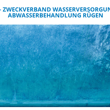
– ZWECKVERBAND WASSERVERSORGU
ABWASSERBEHANDLUNG RÜGEN
ER
ABWASSER
ersorgung
Abwasserbehandlung
Kläranlagen
zähler
Abfuhr von Kleinkläranlagen
melden
Klärschlammverwertung
leih
Fördermittelprojekte
projekte
gleich an Wasserleitungen