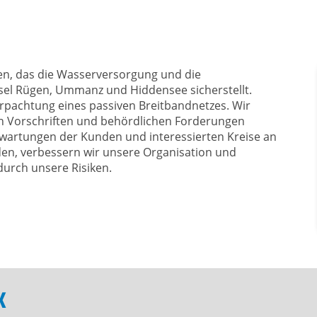
MWELT
VERÖFFENTLICHUNGEN
auf
Ortsrecht & Bekanntmachu
enz & Klimaschutz
Karriere & Ausbildung
g am 22. März
Ausschreibungen
n, das die Wasserversorgung und die
el Rügen, Ummanz und Hiddensee sicherstellt.
deckels am 19. Juni
Hinweise zur Gebührenerh
rpachtung eines passiven Breitbandnetzes. Wir
1.1.2026
e
en Vorschriften und behördlichen Forderungen
artungen der Kunden und interessierten Kreise an
en, verbessern wir unsere Organisation und
durch unsere Risiken.
K