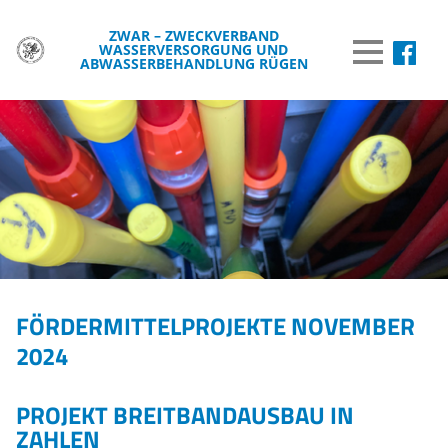
ZWAR – ZWECKVERBAND
WASSERVERSORGUNG UND
MENÜ
ABWASSERBEHANDLUNG RÜGEN
DER ZWAR
TRINKWASSER
ABWASSER
BREITBAND
WISSENSWERTES
FÖRDERMITTELPROJEKTE NOVEMBER
WASSER & UMWELT
2024
VERÖFFENTLICHUNGEN
INFORMATIONEN
PROJEKT BREITBANDAUSBAU IN
ZAHLEN