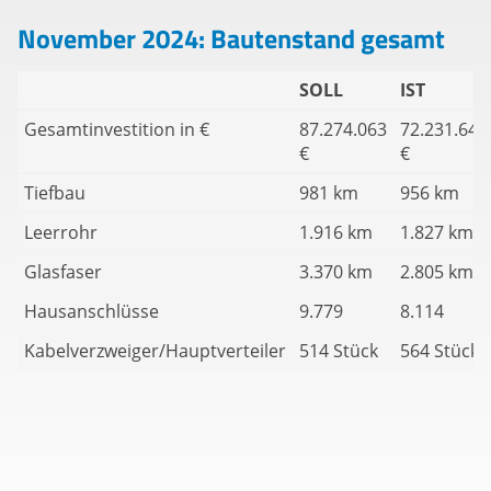
November 2024: Bautenstand gesamt
SOLL
IST
Gesamtinvestition in €
87.274.063
72.231.640
€
€
Tiefbau
981 km
956 km
Leerrohr
1.916 km
1.827 km
Glasfaser
3.370 km
2.805 km
Hausanschlüsse
9.779
8.114
Kabelverzweiger/Hauptverteiler
514 Stück
564 Stück