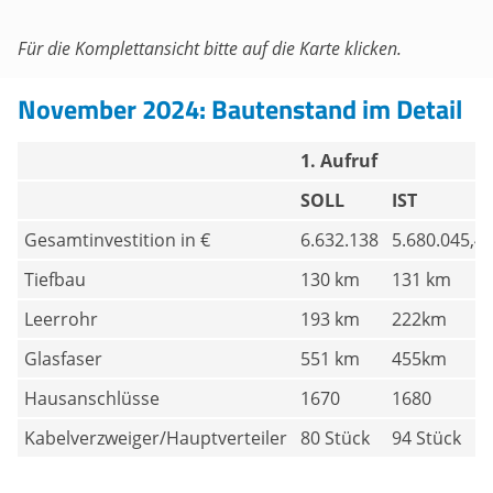
Für die Komplettansicht bitte auf die Karte klicken.
November 2024: Bautenstand im Detail
1. Aufruf
SOLL
IST
Gesamtinvestition in €
6.632.138
5.680.045,4
Tiefbau
130 km
131 km
Leerrohr
193 km
222km
Glasfaser
551 km
455km
Hausanschlüsse
1670
1680
Kabelverzweiger/Hauptverteiler
80 Stück
94 Stück