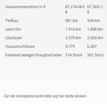
Gesamtinvestition in €
87.274.063
67.369.135
€
€
Tiefbau
981 km
934 km
Leerrohr
1.916 km
1.808 km
Glasfaser
3.370 km
2.424 km
Hausanschlüsse
9.779
6.287
Kabelverzweiger/Hauptverteiler
514 Stück
561 Stück
Für die Komplettansicht bitte auf die Karte klicken.