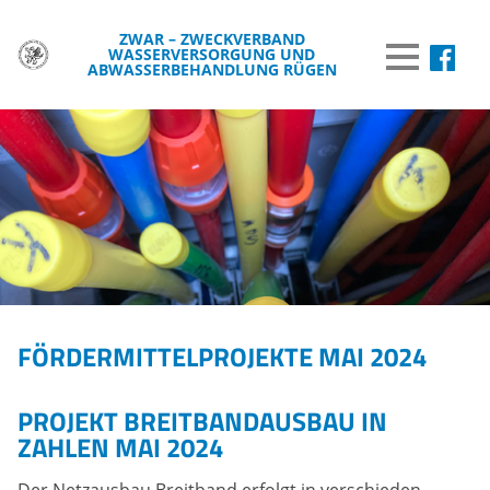
ZWAR – ZWECKVERBAND
WASSERVERSORGUNG UND
MENÜ
ABWASSERBEHANDLUNG RÜGEN
DER ZWAR
TRINKWASSER
ABWASSER
BREITBAND
WISSENSWERTES
FÖRDERMITTELPROJEKTE MAI 2024
WASSER & UMWELT
VERÖFFENTLICHUNGEN
PROJEKT BREITBANDAUSBAU IN
INFORMATIONEN
ZAHLEN MAI 2024