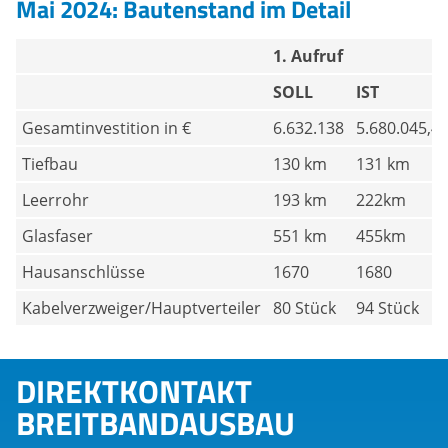
Mai 2024: Bautenstand im Detail
1. Aufruf
SOLL
IST
Gesamtinvestition in €
6.632.138
5.680.045,4
Tiefbau
130 km
131 km
Leerrohr
193 km
222km
Glasfaser
551 km
455km
Hausanschlüsse
1670
1680
Kabelverzweiger/Hauptverteiler
80 Stück
94 Stück
DIREKTKONTAKT
BREITBANDAUSBAU